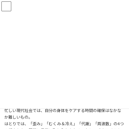
コ
ナ
ン
ビ
テ
ゲ
ン
ー
ツ
シ
へ
ョ
羽鳥式健康学
ス
ン
キ
に
ッ
移
プ
動
HOME
羽鳥式健康学
羽鳥式健康学について
忙しい現代社会では、自分の身体をケアする時間の確保はなかな
か難しいもの。
はとりでは、「歪み」「むくみ＆冷え」「代謝」「周波数」の4つ