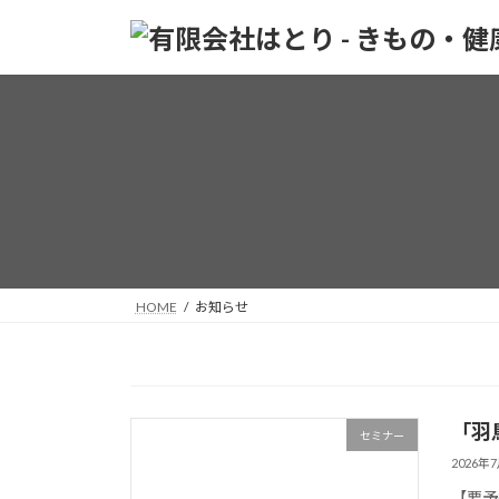
コ
ナ
ン
ビ
テ
ゲ
ン
ー
ツ
シ
へ
ョ
ス
ン
キ
に
ッ
移
プ
動
HOME
お知らせ
「羽
セミナー
2026年
【要予