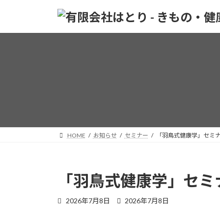
コ
ナ
ン
ビ
テ
ゲ
ン
ー
ツ
シ
へ
ョ
ス
ン
キ
に
ッ
移
プ
動
HOME
お知らせ
セミナー
「羽鳥式健康学」セミ
「羽鳥式健康学」セミ
最
2026年7月8日
2026年7月8日
終
更